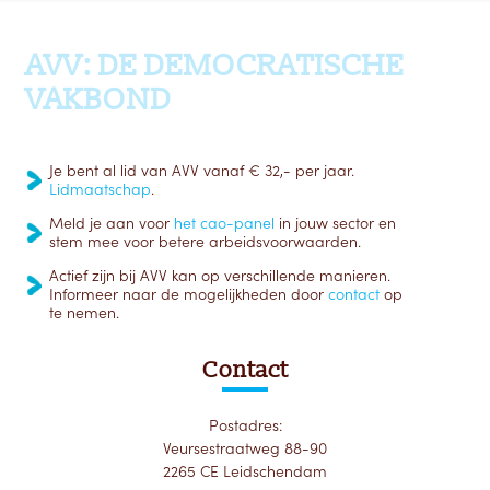
Ga terug naar boven
AVV: DE DEMOCRATISCHE
VAKBOND
Je bent al lid van AVV vanaf € 32,- per jaar.
Lidmaatschap
.
Meld je aan voor
het cao-panel
in jouw sector en
stem mee voor betere arbeidsvoorwaarden.
Actief zijn bij AVV kan op verschillende manieren.
Informeer naar de mogelijkheden door
contact
op
te nemen.
Contact
Postadres:
Veursestraatweg 88-90
2265 CE Leidschendam