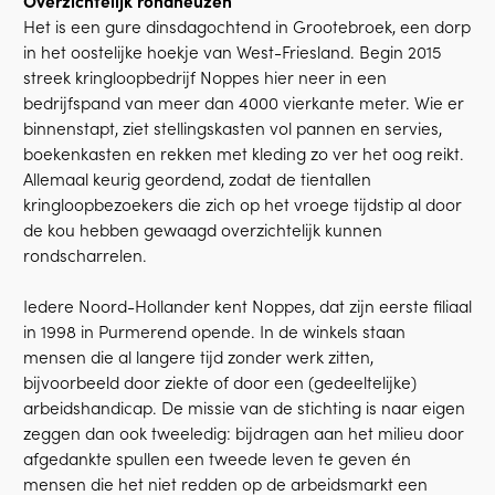
Overzichtelijk rondneuzen
Het is een gure dinsdagochtend in Grootebroek, een dorp
in het oostelijke hoekje van West-Friesland. Begin 2015
streek kringloopbedrijf Noppes hier neer in een
bedrijfspand van meer dan 4000 vierkante meter. Wie er
binnenstapt, ziet stellingskasten vol pannen en servies,
boekenkasten en rekken met kleding zo ver het oog reikt.
Allemaal keurig geordend, zodat de tientallen
kringloopbezoekers die zich op het vroege tijdstip al door
de kou hebben gewaagd overzichtelijk kunnen
rondscharrelen.
Iedere Noord-Hollander kent Noppes, dat zijn eerste filiaal
in 1998 in Purmerend opende. In de winkels staan
mensen die al langere tijd zonder werk zitten,
bijvoorbeeld door ziekte of door een (gedeeltelijke)
arbeidshandicap. De missie van de stichting is naar eigen
zeggen dan ook tweeledig: bijdragen aan het milieu door
afgedankte spullen een tweede leven te geven én
mensen die het niet redden op de arbeidsmarkt een