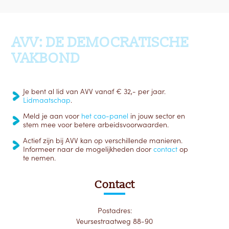
Ga terug naar boven
AVV: DE DEMOCRATISCHE
VAKBOND
Je bent al lid van AVV vanaf € 32,- per jaar.
Lidmaatschap
.
Meld je aan voor
het cao-panel
in jouw sector en
stem mee voor betere arbeidsvoorwaarden.
Actief zijn bij AVV kan op verschillende manieren.
Informeer naar de mogelijkheden door
contact
op
te nemen.
Contact
Postadres:
Veursestraatweg 88-90