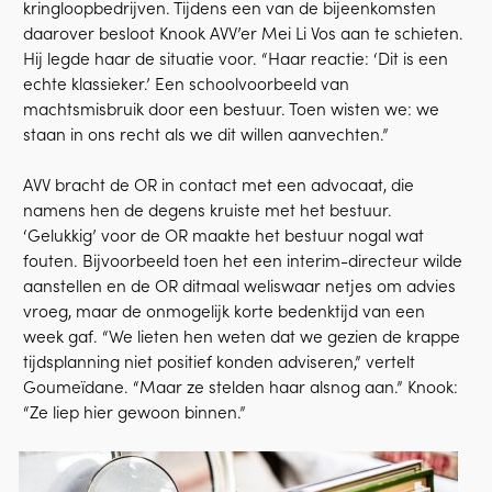
kringloopbedrijven. Tijdens een van de bijeenkomsten
daarover besloot Knook AVV’er Mei Li Vos aan te schieten.
Hij legde haar de situatie voor. “Haar reactie: ‘Dit is een
echte klassieker.’ Een schoolvoorbeeld van
machtsmisbruik door een bestuur. Toen wisten we: we
staan in ons recht als we dit willen aanvechten.”
AVV bracht de OR in contact met een advocaat, die
namens hen de degens kruiste met het bestuur.
‘Gelukkig’ voor de OR maakte het bestuur nogal wat
fouten. Bijvoorbeeld toen het een interim-directeur wilde
aanstellen en de OR ditmaal weliswaar netjes om advies
vroeg, maar de onmogelijk korte bedenktijd van een
week gaf. “We lieten hen weten dat we gezien de krappe
tijdsplanning niet positief konden adviseren,” vertelt
Goumeïdane. “Maar ze stelden haar alsnog aan.” Knook:
“Ze liep hier gewoon binnen.”