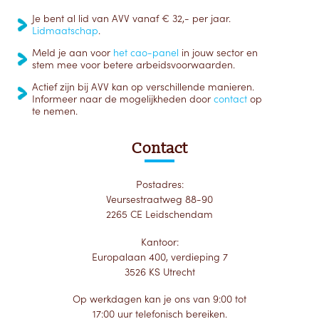
Je bent al lid van AVV vanaf € 32,- per jaar.
Lidmaatschap
.
Meld je aan voor
het cao-panel
in jouw sector en
stem mee voor betere arbeidsvoorwaarden.
Actief zijn bij AVV kan op verschillende manieren.
Informeer naar de mogelijkheden door
contact
op
te nemen.
Contact
Postadres:
Veursestraatweg 88-90
2265 CE Leidschendam
Kantoor:
Europalaan 400, verdieping 7
3526 KS Utrecht
Op werkdagen kan je ons van 9:00 tot
17:00 uur telefonisch bereiken.