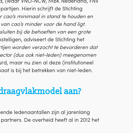
beid, (waar VNO-NCW, MBK Nederland, FNV
rtijen. Hierin schrijft de Stichting
or cao’s minimaal in stand te houden en
n van cao’s minder voor de hand ligt.
luiten bij de behoeften van een grote
telligen, adviseert de Stichting het
tijen worden verzocht te bevorderen dat
f sector (dus ook niet-leden) meegenomen
d, maar nu zien al deze (institutioneel
at is bij het betrekken van niet-leden.
t draagvlakmodel aan?
lende ledenaantallen zijn al jarenlang
artners. De overheid heeft al in 2012 het