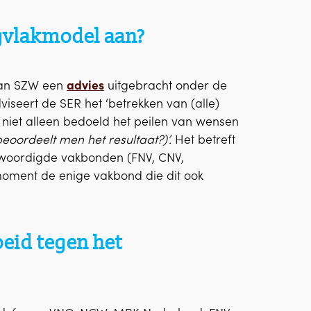
agvlakmodel aan?
 van SZW een
advies
uitgebracht onder de
viseert de SER het ‘betrekken van (alle)
r niet alleen bedoeld het peilen van wensen
beoordeelt men het resultaat?)’.
Het betreft
nwoordigde vakbonden (FNV, CNV,
moment de enige vakbond die dit ook
beid tegen het