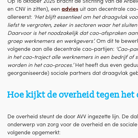
Op 16 oktober 2025 bracht de Stichting van de Ar
en CNV in zitten), een
advies
uit aan decentrale cao-pa
allereerst:
‘Het blijft essentieel om het draagvlak vo
liefst te vergroten, zeker in sectoren waar het sluite
Daarvoor is het noodzakelijk dat cao-afspraken aans
groep werknemers en werkgevers’.
Om dit te bewerks
volgende aan alle decentrale cao-partijen:
‘Cao-par
in het cao-traject alle werknemers in een bedrijf o
worden in het cao-proces.’
Het heeft dus even geduur
georganiseerde) sociale partners dat draagvlak geba
Hoe kijkt de overheid tegen he
De overheid steunt de door AVV ingezette lijn. De da
onderwerp van zorg voor de overheid en de sociale p
volgende opgemerkt: