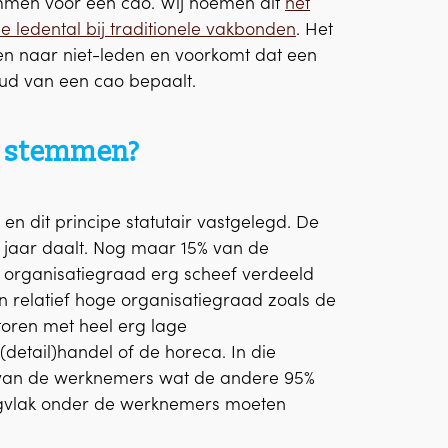
emmen voor een cao. Wij noemen dit
het
e ledental bij traditionele vakbonden
. Het
n naar niet-leden en voorkomt dat een
oud van een cao bepaalt.
n stemmen?
 en dit principe statutair vastgelegd. De
g jaar daalt. Nog maar 15% van de
e organisatiegraad erg scheef verdeeld
en relatief hoge organisatiegraad zoals de
toren met heel erg lage
detail)handel of de horeca. In die
% van de werknemers wat de andere 95%
aagvlak onder de werknemers moeten