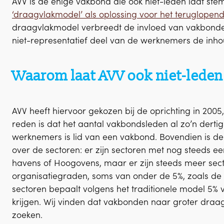
AVV is de enige vakbond die ook niet-leden laat st
‘draagvlakmodel’ als oplossing voor het teruglopend
draagvlakmodel verbreedt de invloed van vakbonde
niet-representatief deel van de werknemers de inh
Waarom laat AVV ook niet-lede
AVV heeft hiervoor gekozen bij de oprichting in 2005,
reden is dat het aantal vakbondsleden al zo’n derti
werknemers is lid van een vakbond. Bovendien is d
over de sectoren: er zijn sectoren met nog steeds e
havens of Hoogovens, maar er zijn steeds meer sec
organisatiegraden, soms van onder de 5%, zoals de (
sectoren bepaalt volgens het traditionele model 5
krijgen. Wij vinden dat vakbonden naar groter dr
zoeken.