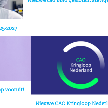
Nieuwe cao BBio gesloten: stevi
25-2027
ap vooruit!
Nieuwe CAO Kringloop Neder