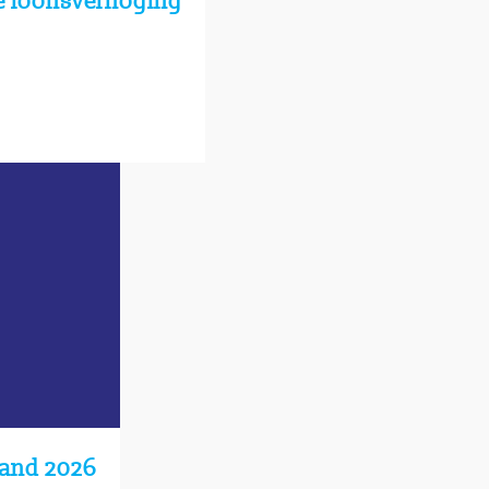
ge loonsverhoging
land 2026