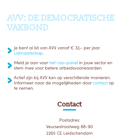
Ga terug naar boven
AVV: DE DEMOCRATISCHE
VAKBOND
Je bent al lid van AVV vanaf € 32,- per jaar.
Lidmaatschap
.
Meld je aan voor
het cao-panel
in jouw sector en
stem mee voor betere arbeidsvoorwaarden.
Actief zijn bij AVV kan op verschillende manieren.
Informeer naar de mogelijkheden door
contact
op
te nemen.
Contact
Postadres:
Veursestraatweg 88-90
2265 CE Leidschendam