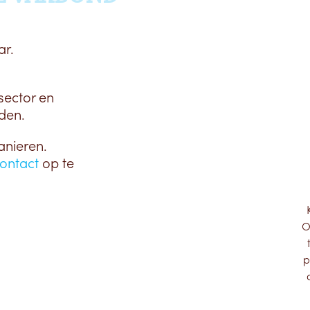
ar.
sector en
den.
anieren.
ontact
op te
O
p