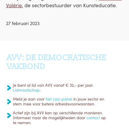
Valérie
, de sectorbestuurder van Kunsteducatie.
27 februari 2023
Ga terug naar boven
AVV: DE DEMOCRATISCHE
VAKBOND
Je bent al lid van AVV vanaf € 32,- per jaar.
Lidmaatschap
.
Meld je aan voor
het cao-panel
in jouw sector en
stem mee voor betere arbeidsvoorwaarden.
Actief zijn bij AVV kan op verschillende manieren.
Informeer naar de mogelijkheden door
contact
op
te nemen.