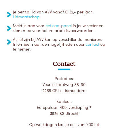
Je bent al lid van AVV vanaf € 32,- per jaar.
Lidmaatschap
.
Meld je aan voor
het cao-panel
in jouw sector en
stem mee voor betere arbeidsvoorwaarden.
Actief zijn bij AVV kan op verschillende manieren.
Informeer naar de mogelijkheden door
contact
op
te nemen.
Contact
Postadres:
Veursestraatweg 88-90
2265 CE Leidschendam
Kantoor:
Europalaan 400, verdieping 7
3526 KS Utrecht
Op werkdagen kan je ons van 9:00 tot