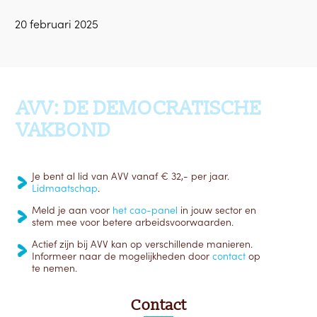
20 februari 2025
Ga terug naar boven
AVV: DE DEMOCRATISCHE
VAKBOND
Je bent al lid van AVV vanaf € 32,- per jaar.
Lidmaatschap
.
Meld je aan voor
het cao-panel
in jouw sector en
stem mee voor betere arbeidsvoorwaarden.
Actief zijn bij AVV kan op verschillende manieren.
Informeer naar de mogelijkheden door
contact
op
te nemen.
Contact