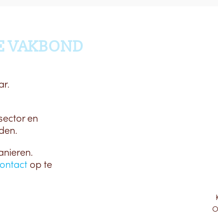
E VAKBOND
ar.
sector en
den.
anieren.
ontact
op te
O