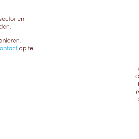
sector en
den.
anieren.
ontact
op te
O
p