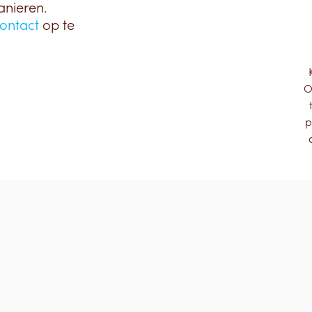
anieren.
ontact
op te
O
p