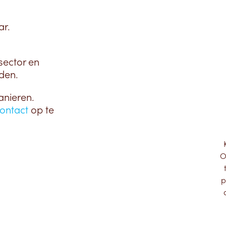
ar.
sector en
den.
anieren.
ontact
op te
O
p