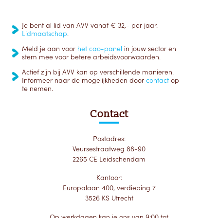
Je bent al lid van AVV vanaf € 32,- per jaar.
Lidmaatschap
.
Meld je aan voor
het cao-panel
in jouw sector en
stem mee voor betere arbeidsvoorwaarden.
Actief zijn bij AVV kan op verschillende manieren.
Informeer naar de mogelijkheden door
contact
op
te nemen.
Contact
Postadres:
Veursestraatweg 88-90
2265 CE Leidschendam
Kantoor:
Europalaan 400, verdieping 7
3526 KS Utrecht
Op werkdagen kan je ons van 9:00 tot