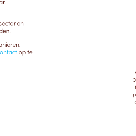
ar.
sector en
den.
anieren.
ontact
op te
O
p